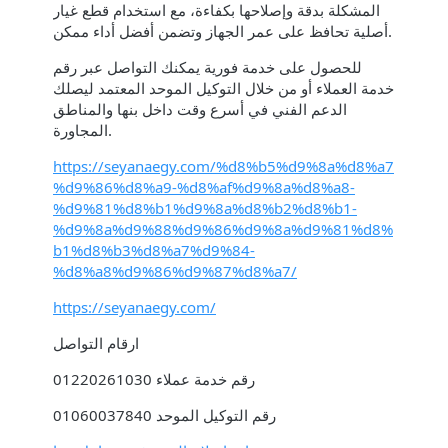
المشكلة بدقة وإصلاحها بكفاءة، مع استخدام قطع غيار
أصلية تحافظ على عمر الجهاز وتضمن أفضل أداء ممكن.
للحصول على خدمة فورية يمكنك التواصل عبر رقم
خدمة العملاء أو من خلال التوكيل الموحد المعتمد ليصلك
الدعم الفني في أسرع وقت داخل بنها والمناطق
المجاورة.
https://seyanaegy.com/%d8%b5%d9%8a%d8%a7
%d9%86%d8%a9-%d8%af%d9%8a%d8%a8-
%d9%81%d8%b1%d9%8a%d8%b2%d8%b1-
%d9%8a%d9%88%d9%86%d9%8a%d9%81%d8%
b1%d8%b3%d8%a7%d9%84-
%d8%a8%d9%86%d9%87%d8%a7/
https://seyanaegy.com/
ارقام التواصل
رقم خدمة عملاء 01220261030
رقم التوكيل الموحد 01060037840